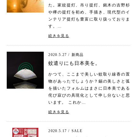
た。家紋提灯、吊り提灯、銘木の吉野杉
や欅の提灯を初め、手描き、現代型のイ
ンテリア提灯も豊富に取り扱っておりま
す。…
続きを見る
2020.5.27 /
新商品
蚊遣りにも日本美を。
かつて、ここまで美しい蚊取り線香の置
物があったでしょうか？錫の美しさと弧
を描いたフォルムはまさに日本美である
侘び寂びの具現化として申し分ないと思
います。 これか…
続きを見る
2020.5.17 /
SALE